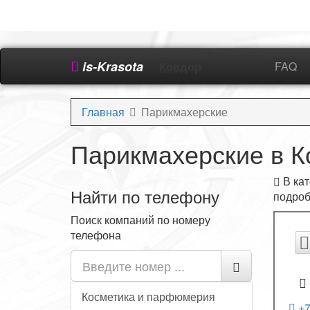
Ваш город:
is-Krasota
Ковдор
FAQ
Главная
Парикмахерские
Парикмахерские в К
В кат
Найти по телефону
подроб
Поиск компаний по номеру
телефона
Косметика и парфюмерия
+7