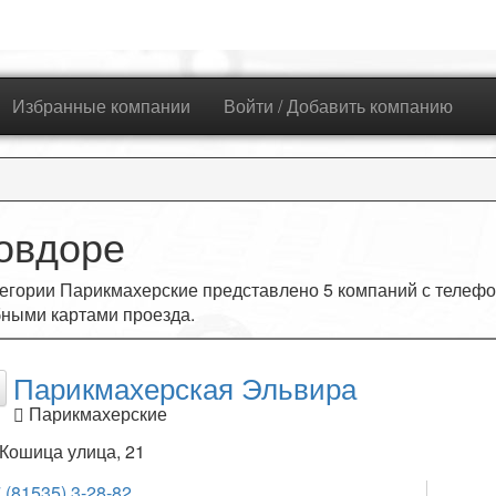
Избранные компании
Войти / Добавить компанию
овдоре
егории Парикмахерские представлено
5
компаний с телефо
ными картами проезда.
Парикмахерская Эльвира
Парикмахерские
Кошица улица, 21
 (81535) 3-28-82