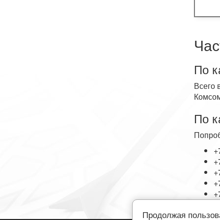
Час
По к
Всего 
Комсом
По к
Попроб
+
+
+
+
+
Продолжая пользов